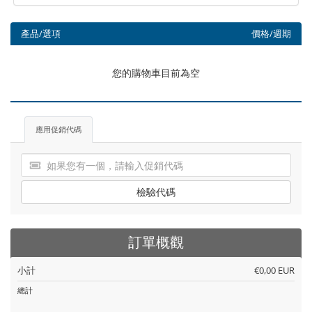
產品/選項
價格/週期
您的購物車目前為空
應用促銷代碼
檢驗代碼
訂單概觀
小計
€0,00 EUR
總計