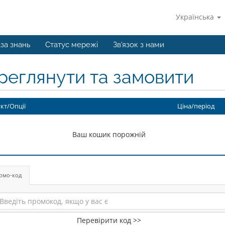
Українська
за знань
Статус мережі
Зв'язок з нами
реглянути та замовити
кт/Опції
Ціна/період
Ваш кошик порожній
омо-код
Перевірити код >>