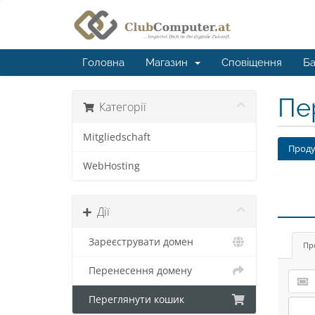
Головна
Магазин
Сповіщення
Ба
Пе
Категорії
Mitgliedschaft
Проду
WebHosting
Дії
Зареєструвати домен
Пр
Перенесення домену
Переглянути кошик