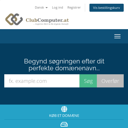
Dansk
Log ind
Registrer
Vis bestillingskurv
Skift
navig
Begynd søgningen efter dit
perfekte domænenavn...
KØB ET DOMÆNE