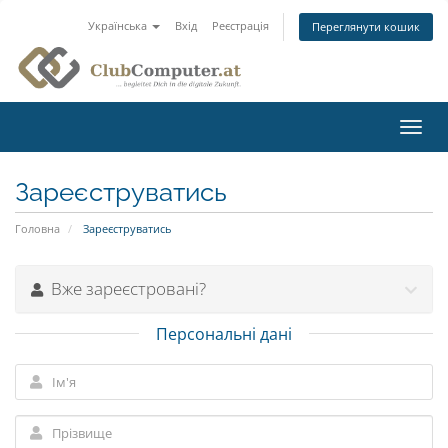
Українська
Вхід
Реєстрація
Переглянути кошик
Пере
наві
Зареєструватись
Головна
Зареєструватись
Вже зареєстровані?
Персональні дані