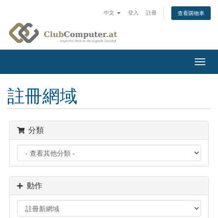
中文
登入
註冊
查看購物車
切
換
導
註冊網域
覽
分類
動作