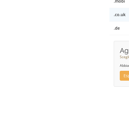
.mobi
.co.uk
.de
Ag
Scegl
Abbia
Es