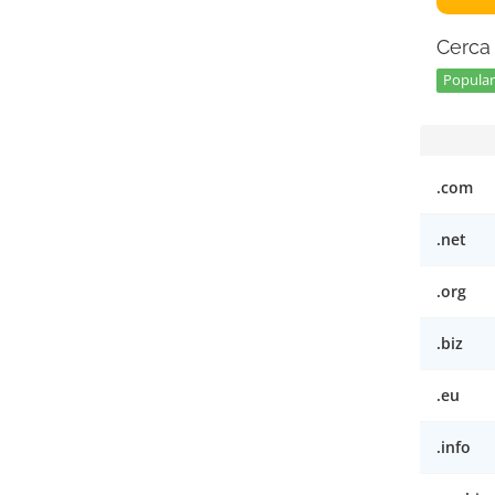
Cerca 
Popular 
.com
.net
.org
.biz
.eu
.info