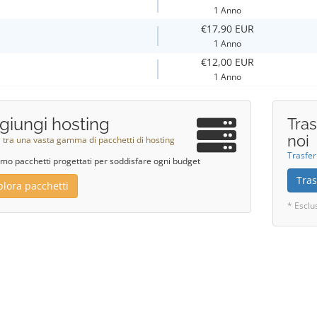
1 Anno
€17,90 EUR
1 Anno
€12,00 EUR
1 Anno
giungi hosting
Tras
noi
i tra una vasta gamma di pacchetti di hosting
Trasfer
mo pacchetti progettati per soddisfare ogni budget
Tras
plora pacchetti
* Esclu