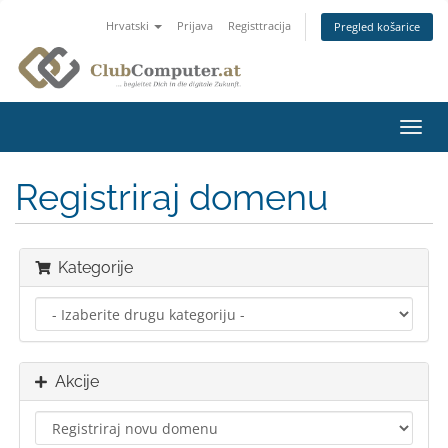
Hrvatski
Prijava
Registtracija
Pregled košarice
Preba
navig
Registriraj domenu
Kategorije
Akcije