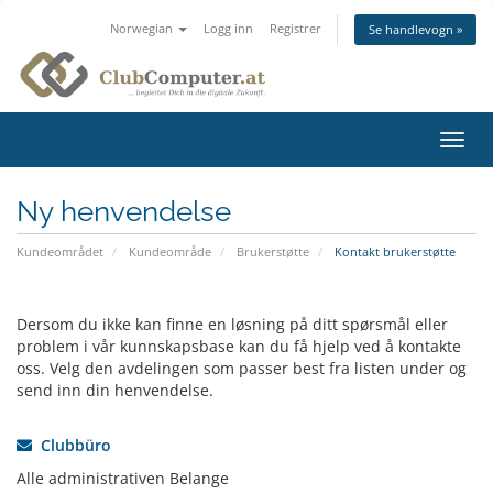
Norwegian
Logg inn
Registrer
Se handlevogn »
Bytt
navig
Ny henvendelse
Kundeområdet
Kundeområde
Brukerstøtte
Kontakt brukerstøtte
Dersom du ikke kan finne en løsning på ditt spørsmål eller
problem i vår kunnskapsbase kan du få hjelp ved å kontakte
oss. Velg den avdelingen som passer best fra listen under og
send inn din henvendelse.
Clubbüro
Alle administrativen Belange